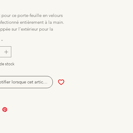
rix
pour ce porte-feuille en velours
fectionné entièrement à la main.
ppée sur l’extérieur pour la
e,
*
timents cartes à l’intérieur ainsi
poche pour ranger ses papiers ou
re par un bouton pression doré
de stock
tifier lorsque cet article est disponible