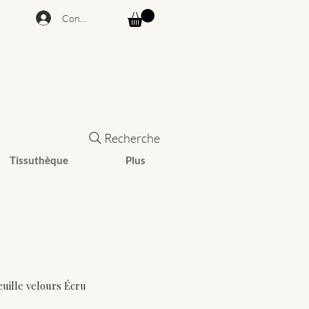
Connexion
Recherche
Tissuthèque
Plus
euille velours Écru