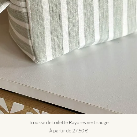
Aperçu rapide
Trousse de toilette Rayures vert sauge
Prix promotionnel
À partir de
27,50 €