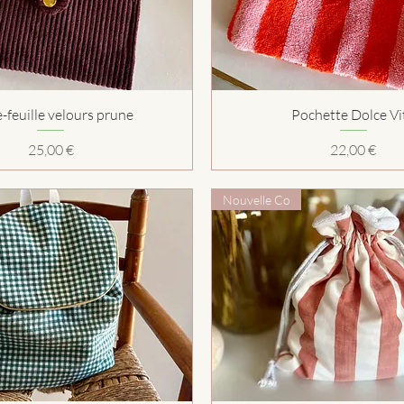
Aperçu rapide
Aperçu rapide
-feuille velours prune
Pochette Dolce Vi
Prix
Prix
25,00 €
22,00 €
Nouvelle Co