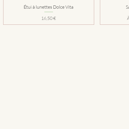
Aperçu rapide
Étui à lunettes Dolce Vita
S
Prix
P
16,50 €