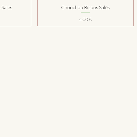
Aperçu rapide
 Salés
Chouchou Bisous Salés
Prix
4,00 €