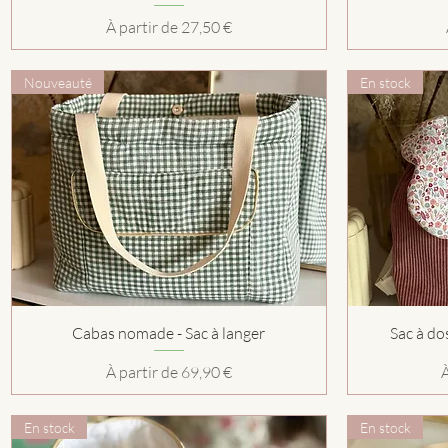
Prix promotionnel
À partir de
27,50 €
Nouveauté
En stock
Aperçu rapide
Cabas nomade - Sac à langer
Sac à do
Prix promotionnel
P
À partir de
69,90 €
En stock
En stock