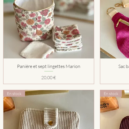
Aperçu rapide
Panière et sept lingettes Marion
Sac b
Prix
20,00 €
En stock
En stock