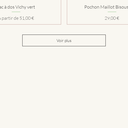
Aperçu rapide
Aperçu rapide
ac à dos Vichy vert
Pochon Maillot Bisous
rix promotionnel
Prix
À partir de
51,00 €
29,00 €
Voir plus