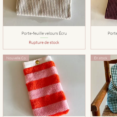
Aperçu rapide
Porte-feuille velours Écru
Porte
Rupture de stock
Nouvelle Co
En stock