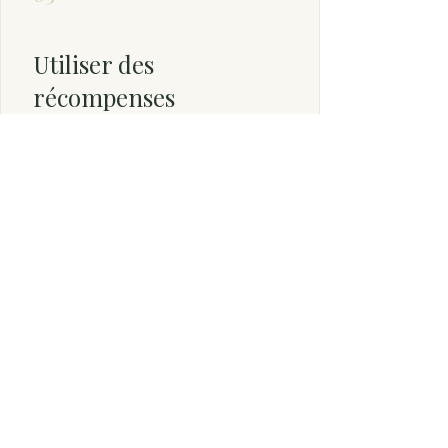
Utiliser des
récompenses
-15 % sur votre commande
150 points = 15 % de réduction sur les
commandes de plus de 1 €
Contact
FAQ
CGV
Mentions légales
Recevoir les nouveautés