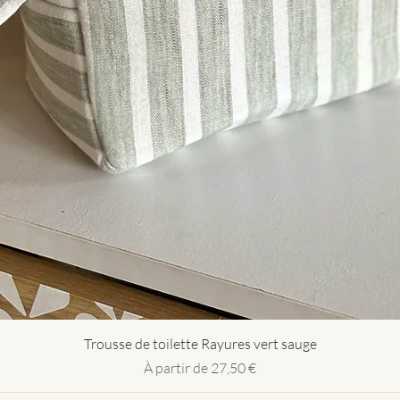
Aperçu rapide
Trousse de toilette Rayures vert sauge
Prix promotionnel
À partir de
27,50 €