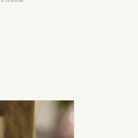
u’à 14 pouces
Nouveauté