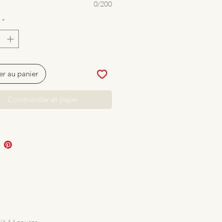
0/200
*
er au panier
Commander et payer