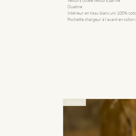
Velours côtelé velours parme
Ouatine
Intérieur en tissu blanc uni 100% cot
Pochette chargeur à l’avant en coton
En stock