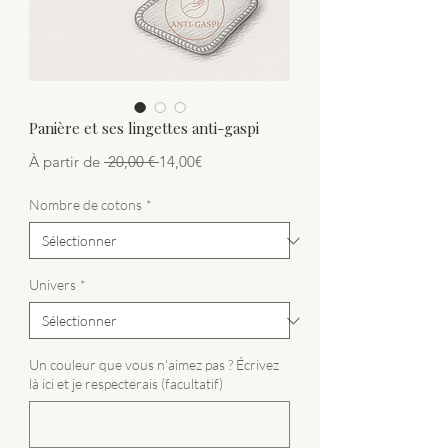
Panière et ses lingettes anti-gaspi
Prix original
Prix promotionnel
À partir de
 20,00 € 
14,00€
Nombre de cotons
*
Univers
*
Un couleur que vous n’aimez pas ? Écrivez
là ici et je respecterais (facultatif)