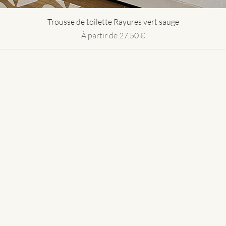
Aperçu rapide
Trousse de toilette Rayures vert sauge
Prix promotionnel
À partir de
27,50 €