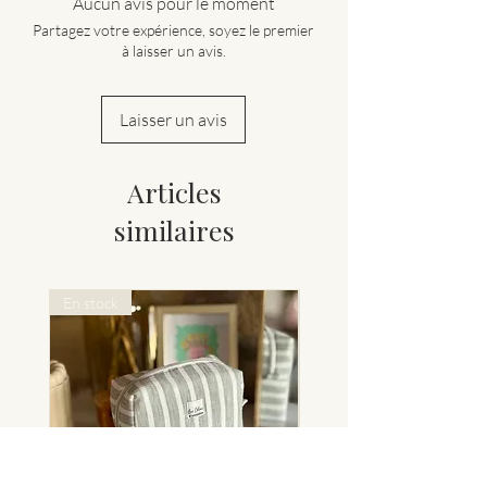
Aucun avis pour le moment
C’est mon bordel
Partagez votre expérience, soyez le premier
Mood sucré
à laisser un avis.
Ciao Bella
Bellissima
Mamma mia
Laisser un avis
Maman d’amour
Articles
similaires
En stock
Nouveauté