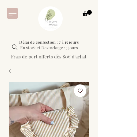
Délai de confection : 7 à 15 jours
En stock et Destockage : 3 jours
Frais de port offerts dès 80€ d'achat