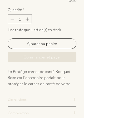
0/20
Quantité
*
Il ne reste que 1 article(s) en stock
Ajouter au panier
Commander et payer
Le Protège carnet de santé Bouquet 
Rosé est l'accessoire parfait pour 
protéger le carnet de santé de votre 
enfant avec style. Avec ses motifs petits 
bouquets délicats, ce protège carnet 
Dimensions
de santé apporte une touche de 
douceur et de féminité. Le joli volant 
Les dimensions sont conformes au carnet
Composition
en gaze de coton rose ajoute une 
de santé français. Pour les pays européens