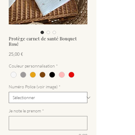
Protège carnet de santé Bouquet
Rosé
Prix
25,00 €
Couleur personnalisation
*
Numéro Police (voir image)
*
Je note le prenom
*