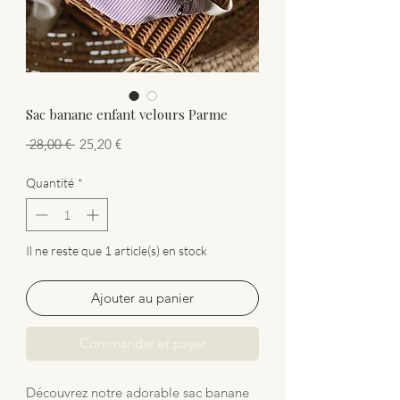
Sac banane enfant velours Parme
Prix original
Prix promotionnel
 28,00 € 
25,20 €
Quantité
*
Il ne reste que 1 article(s) en stock
Ajouter au panier
Commander et payer
Découvrez notre adorable sac banane 