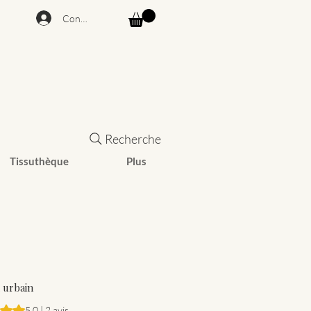
Connexion
Recherche
Tissuthèque
Plus
i urbain
est de 5.0 sur cinq étoiles selon 2 avis
5.0 | 2 avis