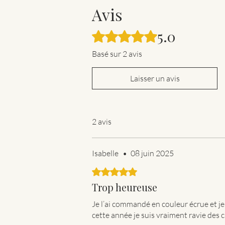
Avis
5.0
Noté 5 sur 5.
Basé sur 2 avis
Laisser un avis
2 avis
Isabelle
•
08 juin 2025
Noté 5 sur 5.
Trop heureuse
Je l’ai commandé en couleur écrue et j
cette année je suis vraiment ravie des