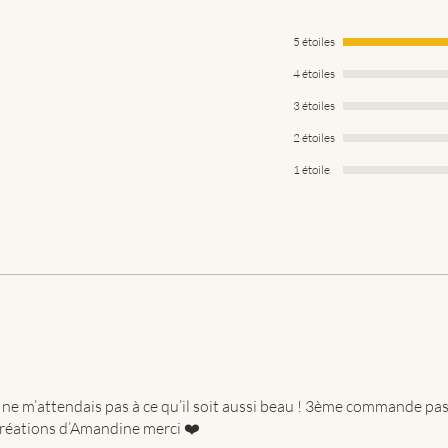
5 étoiles
4 étoiles
3 étoiles
2 étoiles
1 étoile
e ne m’attendais pas à ce qu’il soit aussi beau ! 3ème commande pa
 créations d’Amandine merci ❤️