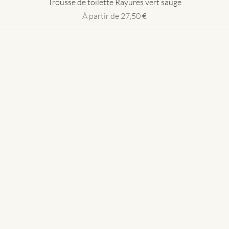
Aperçu rapide
Trousse de toilette Rayures vert sauge
Prix promotionnel
À partir de
27,50 €