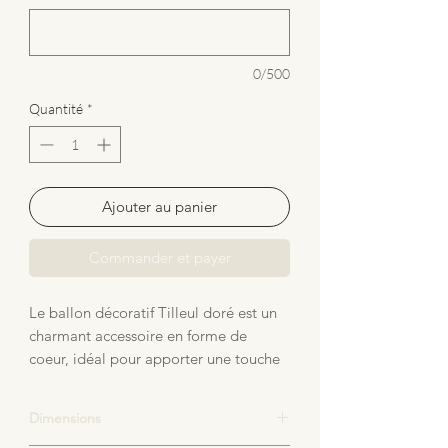
0/500
Quantité
*
Ajouter au panier
Commander et payer
Le ballon décoratif Tilleul doré est un
charmant accessoire en forme de
coeur, idéal pour apporter une touche
de douceur et de fantaisie à la
chambre de bébé. Fabriqué en gaze de
Dimensions
coton, ce ballon est à la fois léger et