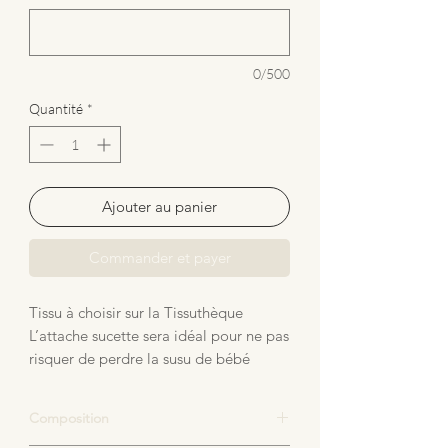
0/500
Quantité
*
Ajouter au panier
Commander et payer
Tissu à choisir sur la Tissuthèque
L’attache sucette sera idéal pour ne pas
risquer de perdre la susu de bébé
Clip en bois en forme de cœur qui est
conçu également pour pouvoir être
Composition
mâchouillé sans soucis