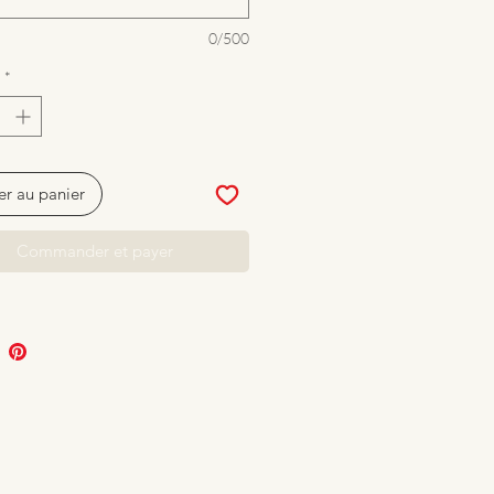
0/500
*
er au panier
Commander et payer