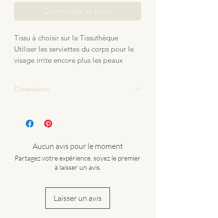
Commander et payer
Tissu à choisir sur la Tissuthèque
Utiliser les serviettes du corps pour le
visage irrite encore plus les peaux
fragiles
Voici donc les petites serviettes de
Dimensions
visage en micro fibre de bambou bio
pour pouvoir vous sécher sans abîmer
19x19cm
votre peau
Aucun avis pour le moment
Partagez votre expérience, soyez le premier
à laisser un avis.
Laisser un avis