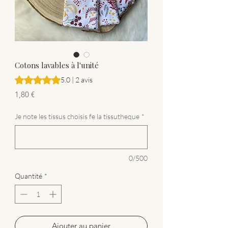
Cotons lavables à l'unité
La note est de 5.0 sur cinq étoiles selon 2 avis
5.0 | 2 avis
Prix
1,80 €
Je note les tissus choisis fe la tissutheque
*
0/500
Quantité
*
Ajouter au panier