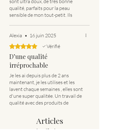
sont ultra doux, de très bonne
qualité, parfaits pour la peau
sensible de mon tout-petit. Ils
passent très bien en machine et
gardent leur douceur lavage après
lavage.
Alexia
•
16 juin 2025
Mention spéciale pour la créatrice
Noté 5 sur 5.
Vérifié
qui est adorable, à l’écoute et
D’une qualité
vraiment réactive. Une belle
découverte, je recommande à 100
irréprochable
% ! ♥️
Je les ai depuis plus de 2 ans
maintenant, je les utilises et les
lavent chaque semaines , elles sont
d'une super qualitée. Un travail de
qualité avec des produits de
qualité. Merci Amandine
Articles
similaires