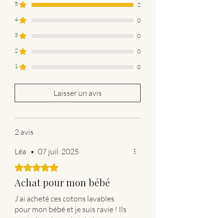
5
2
4
0
3
0
2
0
1
0
Laisser un avis
2 avis
Léa
•
07 juil. 2025
Noté 5 sur 5.
Achat pour mon bébé
J’ai acheté ces cotons lavables
pour mon bébé et je suis ravie ! Ils