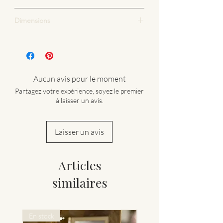
L'intérieur de la panière est en tissu uni
Tissus 100% coton OEKOTEX
Dimensions
blanc.
Thermollant intérieur rigide
12 x 25 cm
Aucun avis pour le moment
Partagez votre expérience, soyez le premier
à laisser un avis.
Laisser un avis
Articles
similaires
En stock
Nouveauté