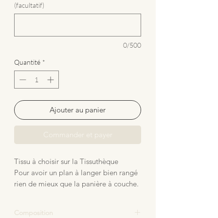
(facultatif)
0/500
Quantité
*
Ajouter au panier
Commander et payer
Tissu à choisir sur la Tissuthèque
Pour avoir un plan à langer bien rangé
rien de mieux que la panière à couche.
Très pratique, grande capacité de
ragement elle vous accompagnera
Composition
pour toutes les tailles de couches.