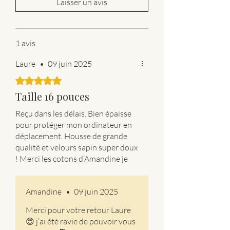
Laisser un avis
1 avis
Laure
•
09 juin 2025
Noté 5 sur 5.
Taille 16 pouces
Reçu dans les délais. Bien épaisse
pour protéger mon ordinateur en
déplacement. Housse de grande
qualité et velours sapin super doux
! Merci les cotons d’Amandine je
recommanderais
Amandine
•
09 juin 2025
Merci pour votre retour Laure
😍 j’ai été ravie de pouvoir vous