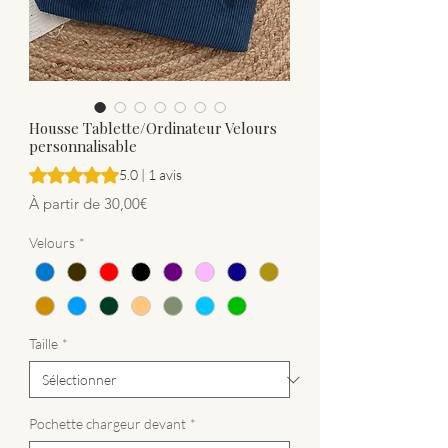
Housse Tablette/Ordinateur Velours
personnalisable
La note est de 5.0 sur cinq étoiles selon 1 avis
5.0 | 1 avis
Prix promotionnel
À partir de
30,00€
Velours
*
Taille
*
Pochette chargeur devant
*